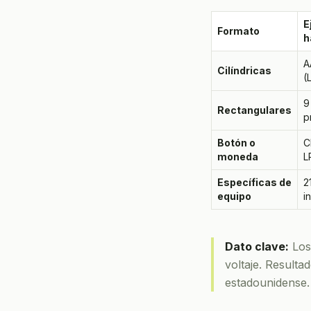
E
Formato
h
A
Cilíndricas
(
9
Rectangulares
p
Botón o
C
moneda
L
Específicas de
2
equipo
i
Dato clave:
Los
voltaje. Result
estadounidense.