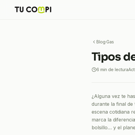
Blog
·
Gas
Tipos de
6
min de lectura
Act
¿Alguna vez te has
durante la final d
escena cotidiana r
marca la diferenci
bolsillo… y el plane