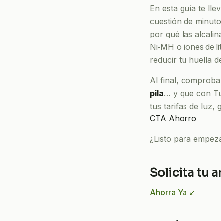
En esta guía te ll
cuestión de minuto
por qué las alcali
Ni‑MH o iones de l
reducir tu huella 
Al final, comprob
pila
… y que con Tu 
tus tarifas de luz
CTA Ahorro
¿Listo para empez
Solicita tu 
Ahorra Ya ↙