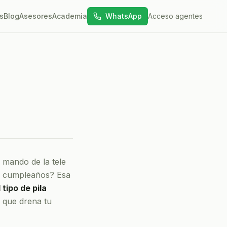
s
Blog
Asesores
Academia
WhatsApp
Acceso agentes
 mando de la tele
 su cumpleaños? Esa
 tipo de pila
e que drena tu