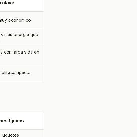
a clave
 muy económico
 × más energía que
a
 y con larga vida en
 ultracompacto
nes típicas
, juguetes