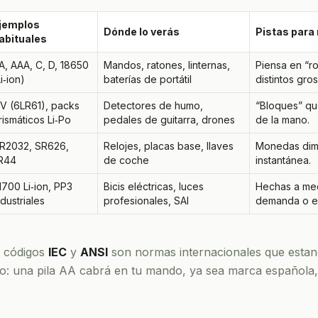
jemplos
Dónde lo verás
Pistas para
abituales
A, AAA, C, D, 18650
Mandos, ratones, linternas,
Piensa en “r
Li‑ion)
baterías de portátil
distintos gro
 V (6LR61), packs
Detectores de humo,
“Bloques” qu
rismáticos Li‑Po
pedales de guitarra, drones
de la mano.
R2032, SR626,
Relojes, placas base, llaves
Monedas dimi
R44
de coche
instantánea.
1700 Li‑ion, PP3
Bicis eléctricas, luces
Hechas a med
ndustriales
profesionales, SAI
demanda o es
 códigos
IEC
y
ANSI
son normas internacionales que estan
ado: una pila AA cabrá en tu mando, ya sea marca española