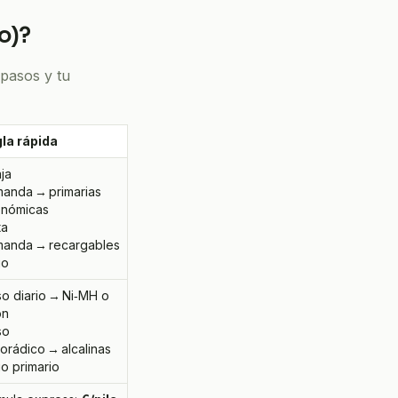
o)?
 pasos y tu
la rápida
aja
anda → primarias
nómicas
ta
anda → recargables
io
so diario → Ni‑MH o
on
so
orádico → alcalinas
tio primario