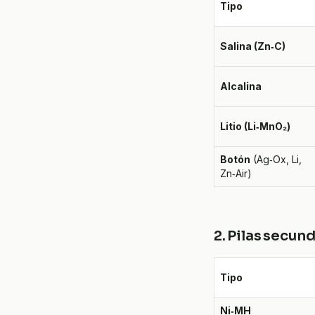
Tipo
Salina (Zn‑C)
Alcalina
Litio (Li‑MnO₂)
Botón
(Ag‑Ox, Li,
Zn‑Air)
2. Pilas secun
Tipo
Ni‑MH