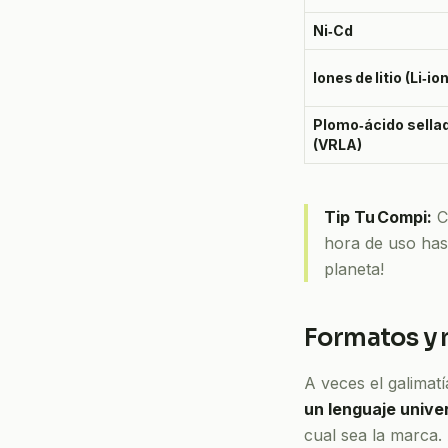
Ni‑Cd
Iones de litio (Li‑ion
Plomo‑ácido sella
(VRLA)
Tip Tu Compi:
C
hora de uso ha
planeta!
Formatos y 
A veces el galimat
un lenguaje unive
cual sea la marca. A