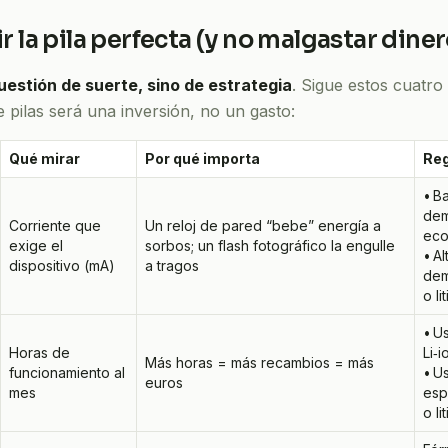
 la pila perfecta (y no malgastar diner
uestión de suerte, sino de estrategia
. Sigue estos cuatro
pilas será una inversión, no un gasto:
Qué mirar
Por qué importa
Reg
• B
dem
Corriente que
Un reloj de pared “bebe” energía a
eco
exige el
sorbos; un flash fotográfico la engulle
• Al
dispositivo (mA)
a tragos
dem
o lit
• U
Horas de
Li‑i
Más horas = más recambios = más
funcionamiento al
• U
euros
mes
esp
o li