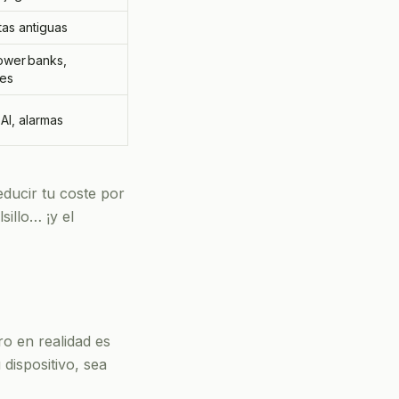
as antiguas
ower banks,
es
AI, alarmas
ducir tu coste por
sillo… ¡y el
o en realidad es
dispositivo, sea