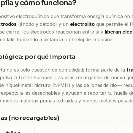
 pila y cómo funciona?
ositivo
electroquímico
que transforma energía química en en
ctrodos
(ánodo y cátodo) y un
electrolito
que permite el fl
se cierra, los electrodos reaccionan entre sí y
liberan ele
ce latir tu mando a distancia o el reloj de la cocina.
ológica: por qué importa
recta no es solo cuestión de comodidad; forma parte de la
tr
pulsa la Unión Europea. Las pilas recargables de nueva g
de níquel‑metal hidruro (Ni‑MH) y las de iones de litio— re
respecto a las desechables y ayudan a recortar tu huella 
ca menos materias primas extraídas y menos metales pesad
rias (no recargables)
Voltaje