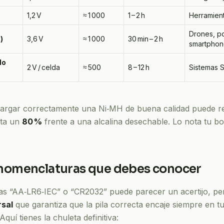
1,2 V
≈ 1 000
1 – 2 h
Herramient
Drones, p
)
3,6 V
≈ 1 000
30 min – 2 h
smartphon
do
2 V / celda
≈ 500
8 – 12 h
Sistemas S
argar correctamente una Ni‑MH de buena calidad puede re
sta un
80 %
frente a una alcalina desechable. Lo nota tu bol
nomenclaturas que debes conocer
ías “AA‑LR6‑IEC” o “CR2032” puede parecer un acertijo, per
rsal
que garantiza que la pila correcta encaje siempre en tu 
quí tienes la chuleta definitiva: