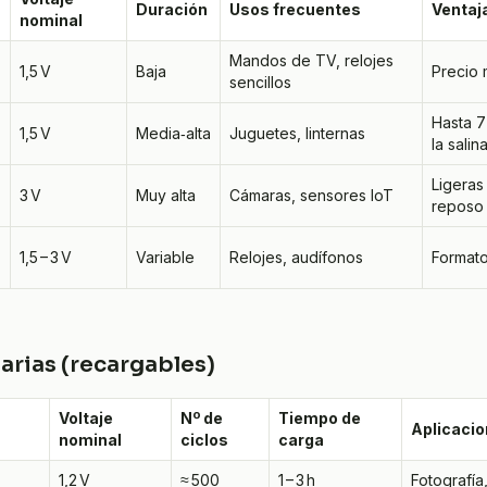
Duración
Usos frecuentes
Ventaj
nominal
Mandos de TV, relojes
1,5 V
Baja
Precio
sencillos
Hasta 7
1,5 V
Media‑alta
Juguetes, linternas
la salin
Ligeras
3 V
Muy alta
Cámaras, sensores IoT
reposo
1,5 – 3 V
Variable
Relojes, audífonos
Formato
darias (recargables)
Voltaje
Nº de
Tiempo de
Aplicacio
nominal
ciclos
carga
1,2 V
≈ 500
1 – 3 h
Fotografía