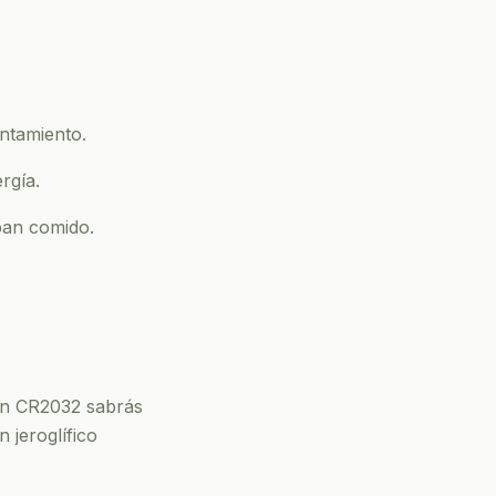
ntamiento.
rgía.
pan comido.
 un CR2032 sabrás
 jeroglífico