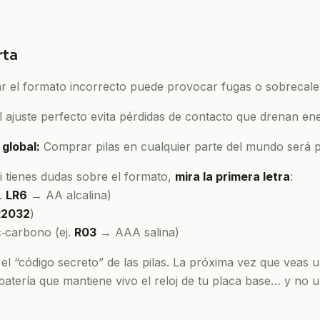
rta
 el formato incorrecto puede provocar fugas o sobrecale
 ajuste perfecto evita pérdidas de contacto que drenan ene
 global:
Comprar pilas en cualquier parte del mundo será 
 tienes dudas sobre el formato,
mira la primera letra
:
j.
LR6
→ AA alcalina)
2032
)
c‑carbono (ej.
R03
→ AAA salina)
l “código secreto” de las pilas. La próxima vez que veas
batería que mantiene vivo el reloj de tu placa base… y no un