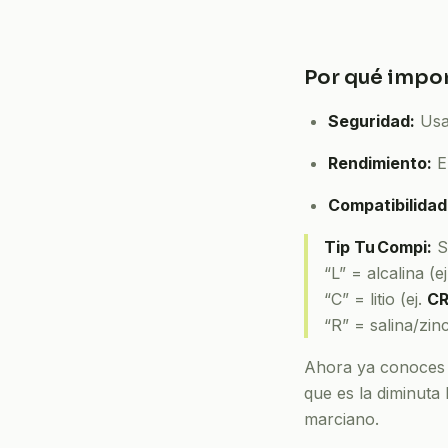
Por qué impo
Seguridad:
Usar
Rendimiento:
El
Compatibilidad
Tip Tu Compi:
Si
“L”
= alcalina (e
“C”
= litio (ej.
CR
“R”
= salina/zin
Ahora ya conoces e
que es la diminuta 
marciano.