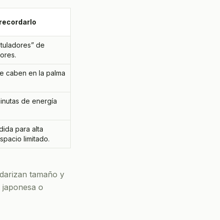
 recordarlo
otuladores” de
sores.
e caben en la palma
nutas de energía
ida para alta
pacio limitado.
darizan tamaño y
, japonesa o