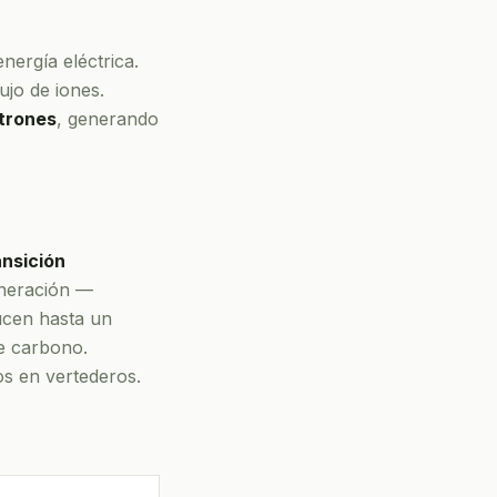
ergía eléctrica.
ujo de iones.
ctrones
, generando
ansición
eneración —
ducen hasta un
de carbono.
os en vertederos.