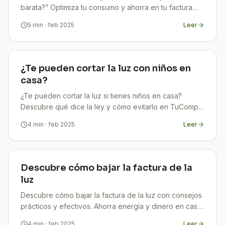
barata?” Optimiza tu consumo y ahorra en tu factura
con los consejos prácticos y expertos de TuCompi.
5
min
· feb 2025
Leer
¿Te pueden cortar la luz con niños en
casa?
¿Te pueden cortar la luz si tienes niños en casa?
Descubre qué dice la ley y cómo evitarlo en TuCompi.
¡Infórmate ahora!
4
min
· feb 2025
Leer
Descubre cómo bajar la factura de la
luz
Descubre cómo bajar la factura de la luz con consejos
prácticos y efectivos. Ahorra energía y dinero en casa
con TuCompi. ¡Empieza hoy!
4
min
· feb 2025
Leer