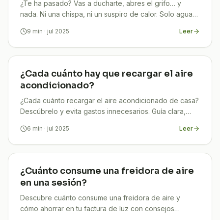
¿Te ha pasado? Vas a ducharte, abres el grifo… y
nada. Ni una chispa, ni un suspiro de calor. Solo agua
fría y frustración. Tranquilo, no estás solo: cada
9
min
· jul 2025
Leer
¿Cada cuánto hay que recargar el aire
acondicionado?
¿Cada cuánto recargar el aire acondicionado de casa?
Descúbrelo y evita gastos innecesarios. Guía clara,
actualizada y orientada al ahorro
6
min
· jul 2025
Leer
¿Cuánto consume una freidora de aire
en una sesión?
Descubre cuánto consume una freidora de aire y
cómo ahorrar en tu factura de luz con consejos
prácticos. Guía 2025 clara, útil y actualizada.