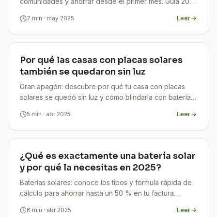
comunidades y ahorrar desde el primer mes. Guía 2025
clara, legal y con beneficios para todos.
7
min
· may 2025
Leer
Por qué las casas con placas solares
también se quedaron sin luz
Gran apagón: descubre por qué tu casa con placas
solares se quedó sin luz y cómo blindarla con baterías
híbridas para ahorrar y evitar futuros cortes. TuCompi.
5
min
· abr 2025
Leer
¿Qué es exactamente una batería solar
y por qué la necesitas en 2025?
Baterías solares: conoce los tipos y fórmula rápida de
cálculo para ahorrar hasta un 50 % en tu factura.
Asesoría gratuita con TuCompi.
6
min
· abr 2025
Leer