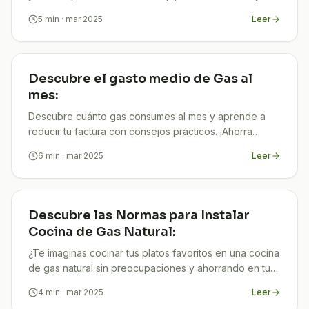
mejorar tu eficiencia energética!
5
min
· mar 2025
Leer
Descubre el gasto medio de Gas al
mes:
Descubre cuánto gas consumes al mes y aprende a
reducir tu factura con consejos prácticos. ¡Ahorra
energía y dinero hoy mismo!
6
min
· mar 2025
Leer
Descubre las Normas para Instalar
Cocina de Gas Natural:
¿Te imaginas cocinar tus platos favoritos en una cocina
de gas natural sin preocupaciones y ahorrando en tus
facturas? En TuCompi sabemos que contar con una
4
min
· mar 2025
Leer