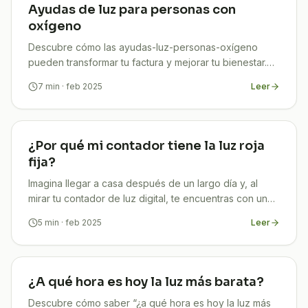
Ayudas de luz para personas con
oxígeno
Descubre cómo las ayudas-luz-personas-oxígeno
pueden transformar tu factura y mejorar tu bienestar.
En TuCompi te ayudamos a ahorrar en energía.
7
min
· feb 2025
Leer
¡Infórmate!
¿Por qué mi contador tiene la luz roja
fija?
Imagina llegar a casa después de un largo día y, al
mirar tu contador de luz digital, te encuentras con una
luz roja fija. ¿Te has preguntado qué significa y
5
min
· feb 2025
Leer
¿A qué hora es hoy la luz más barata?
Descubre cómo saber “¿a qué hora es hoy la luz más