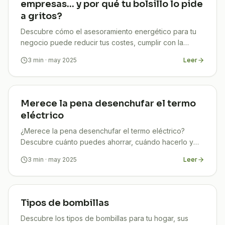
empresas… y por qué tu bolsillo lo pide
a gritos?
Descubre cómo el asesoramiento energético para tu
negocio puede reducir tus costes, cumplir con la
normativa y mejorar tu imagen sostenible. Ahorra ya.
3
min
· may 2025
Leer
Merece la pena desenchufar el termo
eléctrico
¿Merece la pena desenchufar el termo eléctrico?
Descubre cuánto puedes ahorrar, cuándo hacerlo y
cómo proteger tu equipo. Guía clara, útil y actualizada.
3
min
· may 2025
Leer
Tipos de bombillas
Descubre los tipos de bombillas para tu hogar, sus