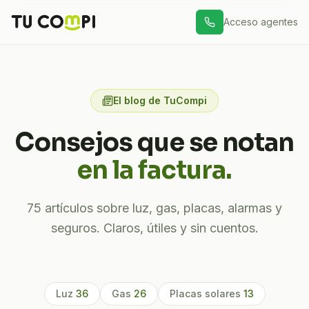
Acceso agentes
El blog de TuCompi
Consejos que se notan
en la factura.
75
artículos sobre luz, gas, placas, alarmas y
seguros. Claros, útiles y sin cuentos.
Luz
36
Gas
26
Placas solares
13