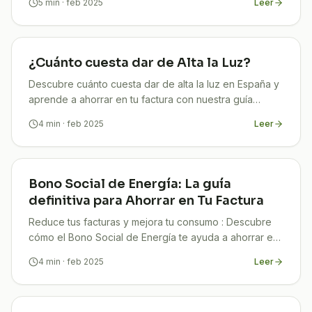
5
min
· feb 2025
Leer
¿Cuánto cuesta dar de Alta la Luz?
Descubre cuánto cuesta dar de alta la luz en España y
aprende a ahorrar en tu factura con nuestra guía
completa. ¡Infórmate y conecta sin sorpresas!
4
min
· feb 2025
Leer
Bono Social de Energía: La guía
definitiva para Ahorrar en Tu Factura
Reduce tus facturas y mejora tu consumo : Descubre
cómo el Bono Social de Energía te ayuda a ahorrar en
luz y gas. ¡Infórmate y solicita tu ayuda con TuCompi!
4
min
· feb 2025
Leer