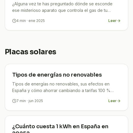
¿Alguna vez te has preguntado dónde se esconde
ese misterioso aparato que controla el gas de tu
hogar? ¡No eres el único! El 40% de los españoles no
4
min
· ene 2025
Leer
sabe
Placas solares
Tipos de energías no renovables
Tipos de energías no renovables, sus efectos en
España y cómo ahorrar cambiando a tarifas 100 %
verdes con TuCompi. Empieza hoy tu transición.
7
min
· jun 2025
Leer
¿Cuánto cuesta 1 kWh en España en