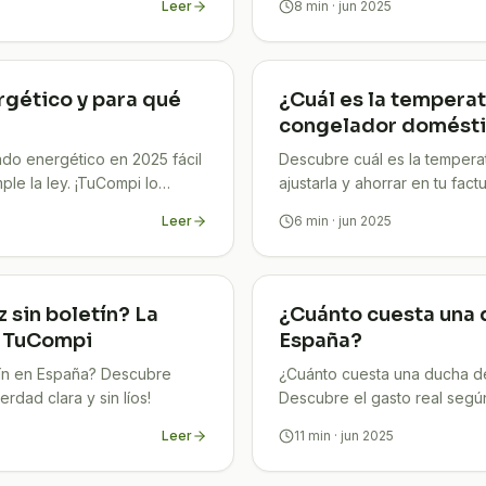
Leer
8
min
· jun 2025
rgético y para qué
¿Cuál es la temperat
congelador domést
ado energético en 2025 fácil
Descubre cuál es la tempera
ple la ley. ¡TuCompi lo
ajustarla y ahorrar en tu fac
seguridad de tus alimentos.
Leer
6
min
· jun 2025
z sin boletín? La
¿Cuánto cuesta una 
n TuCompi
España?
etín en España? Descubre
¿Cuánto cuesta una ducha d
rdad clara y sin líos!
Descubre el gasto real según
factura con consejos expert
Leer
11
min
· jun 2025