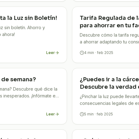
 la Luz sin Boletín!
Tarifa Regulada de la
para ahorrar en tu f
uz sin boletín. Ahorro y
o ahora!
Descubre cómo la tarifa reg
a ahorrar adaptando tu con
Leer
4
min
· feb 2025
in de semana?
¿Puedes ir a la cárce
Descubre la verdad 
emana? Descubre qué dice la
es inesperados. ¡Infórmate en
¿Pinchar la luz puede llevart
consecuencias legales de est
¡Infórmate en TuCompi!
Leer
5
min
· feb 2025