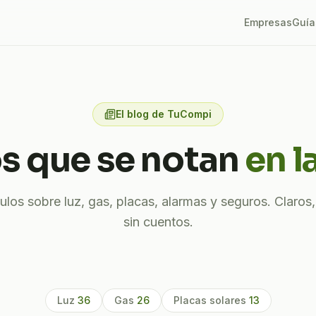
Empresas
Guía
El blog de TuCompi
s que se notan
en l
ulos sobre luz, gas, placas, alarmas y seguros. Claros, 
sin cuentos.
Luz
36
Gas
26
Placas solares
13