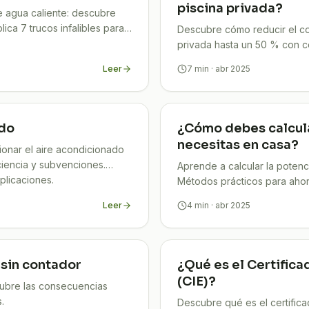
piscina privada?
e agua caliente: descubre
ica 7 trucos infalibles para
Descubre cómo reducir el co
privada hasta un 50 % con 
aislamiento y energía solar. ¡
Leer
7
min
· abr 2025
ado
¿Cómo debes calcula
necesitas en casa?
nar el aire acondicionado
ciencia y subvenciones.
Aprende a calcular la potenc
plicaciones.
Métodos prácticos para ahorr
Leer
4
min
· abr 2025
 sin contador
¿Qué es el Certifica
(CIE)?
cubre las consecuencias
.
Descubre qué es el certifica