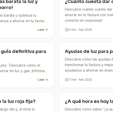
s barata la luz y
¿Cuánto cuesta dar d
horro!
Descubre cuánto cuesta dar 
ahorrar en tu factura con nue
s barata y optimiza tu
conecta sin sorpresas!
enza a ahorrar en tu factura
Leer
4
min
· feb 2025
 guía definitiva para
Ayudas de luz para 
Descubre cómo las ayudas-
transformar tu factura y mejo
sumo : Descubre cómo el
ayudamos a ahorrar en energí
rrar en luz y gas. ¡Infórmate
Leer
7
min
· feb 2025
a luz roja fija?
¿A qué hora es hoy l
rgo día y, al mirar tu
Descubre cómo saber “¿a qué