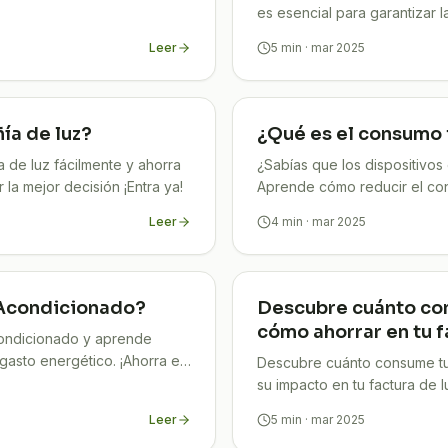
es esencial para garantizar l
instalaciones.
Leer
5
min
· mar 2025
a de luz?
¿Qué es el consumo 
de luz fácilmente y ahorra
¿Sabías que los dispositivo
 la mejor decisión ¡Entra ya!
Aprende cómo reducir el con
facturas. ¡Descúbrelo aquí!
Leer
4
min
· mar 2025
 Acondicionado?
Descubre cuánto con
cómo ahorrar en tu 
ondicionado y aprende
 gasto energético. ¡Ahorra en
Descubre cuánto consume tu 
su impacto en tu factura de l
nuestros consejos!
Leer
5
min
· mar 2025