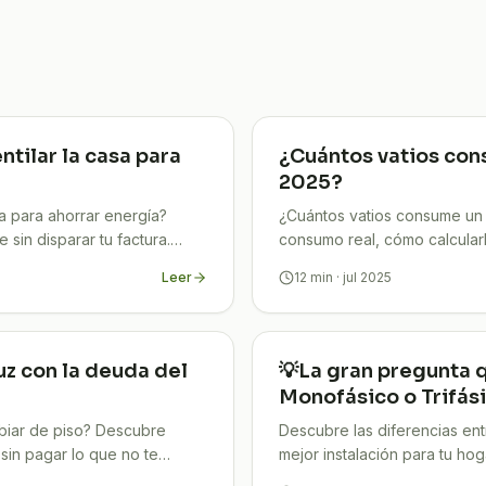
tilar la casa para
¿Cuántos vatios con
2025?
a para ahorrar energía?
¿Cuántos vatios consume un 
 sin disparar tu factura.
consumo real, cómo calcularl
casa.
Leer
12
min
· jul 2025
z con la deuda del
💡La gran pregunta 
Monofásico o Trifás
biar de piso? Descubre
Descubre las diferencias entr
sin pagar lo que no te
mejor instalación para tu hog
.
desde hoy!