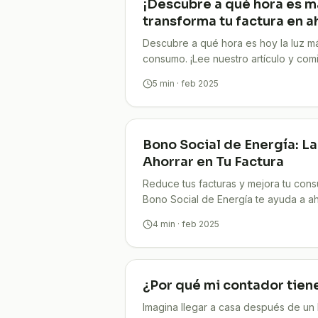
¡Descubre a qué hora es má
transforma tu factura en a
Descubre a qué hora es hoy la luz má
consumo. ¡Lee nuestro artículo y comi
ya!
5
min
· feb 2025
Bono Social de Energía: La
Ahorrar en Tu Factura
Reduce tus facturas y mejora tu con
Bono Social de Energía te ayuda a aho
y solicita tu ayuda con TuCompi!
4
min
· feb 2025
¿Por qué mi contador tiene l
Imagina llegar a casa después de un la