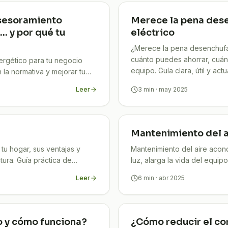
sesoramiento
Merece la pena dese
 y por qué tu
eléctrico
¿Merece la pena desenchufar
cuánto puedes ahorrar, cuán
rgético para tu negocio
equipo. Guía clara, útil y actu
 la normativa y mejorar tu
Leer
3
min
· may 2025
Mantenimiento del 
tu hogar, sus ventajas y
Mantenimiento del aire acon
tura. Guía práctica de
luz, alarga la vida del equip
paso de TuCompi.
Leer
6
min
· abr 2025
o y cómo funciona?
¿Cómo reducir el c