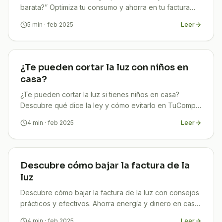
barata?” Optimiza tu consumo y ahorra en tu factura
con los consejos prácticos y expertos de TuCompi.
5
min
· feb 2025
Leer
¿Te pueden cortar la luz con niños en
casa?
¿Te pueden cortar la luz si tienes niños en casa?
Descubre qué dice la ley y cómo evitarlo en TuCompi.
¡Infórmate ahora!
4
min
· feb 2025
Leer
Descubre cómo bajar la factura de la
luz
Descubre cómo bajar la factura de la luz con consejos
prácticos y efectivos. Ahorra energía y dinero en casa
con TuCompi. ¡Empieza hoy!
4
min
· feb 2025
Leer