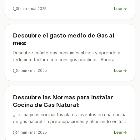
mejorar tu eficiencia energética!
5
min
· mar 2025
Leer
Descubre el gasto medio de Gas al
mes:
Descubre cuánto gas consumes al mes y aprende a
reducir tu factura con consejos prácticos. ¡Ahorra
energía y dinero hoy mismo!
6
min
· mar 2025
Leer
Descubre las Normas para Instalar
Cocina de Gas Natural:
¿Te imaginas cocinar tus platos favoritos en una cocina
de gas natural sin preocupaciones y ahorrando en tus
facturas? En TuCompi sabemos que contar con una
4
min
· mar 2025
Leer