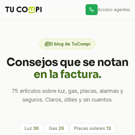
Acceso agentes
El blog de TuCompi
Consejos que se notan
en la factura.
75
artículos sobre luz, gas, placas, alarmas y
seguros. Claros, útiles y sin cuentos.
Luz
36
Gas
26
Placas solares
13