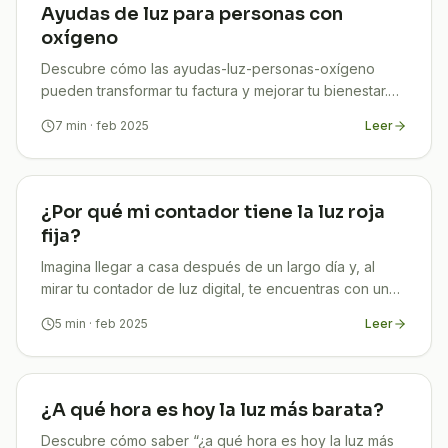
Ayudas de luz para personas con
oxígeno
Descubre cómo las ayudas-luz-personas-oxígeno
pueden transformar tu factura y mejorar tu bienestar.
En TuCompi te ayudamos a ahorrar en energía.
7
min
· feb 2025
Leer
¡Infórmate!
¿Por qué mi contador tiene la luz roja
fija?
Imagina llegar a casa después de un largo día y, al
mirar tu contador de luz digital, te encuentras con una
luz roja fija. ¿Te has preguntado qué significa y
5
min
· feb 2025
Leer
¿A qué hora es hoy la luz más barata?
Descubre cómo saber “¿a qué hora es hoy la luz más