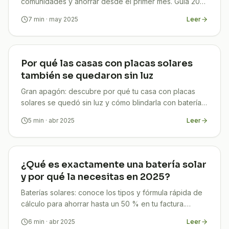
comunidades y ahorrar desde el primer mes. Guía 2025
clara, legal y con beneficios para todos.
7
min
· may 2025
Leer
Por qué las casas con placas solares
también se quedaron sin luz
Gran apagón: descubre por qué tu casa con placas
solares se quedó sin luz y cómo blindarla con baterías
híbridas para ahorrar y evitar futuros cortes. TuCompi.
5
min
· abr 2025
Leer
¿Qué es exactamente una batería solar
y por qué la necesitas en 2025?
Baterías solares: conoce los tipos y fórmula rápida de
cálculo para ahorrar hasta un 50 % en tu factura.
Asesoría gratuita con TuCompi.
6
min
· abr 2025
Leer