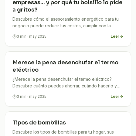
empresas… y por qué tu bolsillo lo pide
a gritos?
Descubre cómo el asesoramiento energético para tu
negocio puede reducir tus costes, cumplir con la
normativa y mejorar tu imagen sostenible. Ahorra ya.
3
min
· may 2025
Leer
Merece la pena desenchufar el termo
eléctrico
¿Merece la pena desenchufar el termo eléctrico?
Descubre cuánto puedes ahorrar, cuándo hacerlo y
cómo proteger tu equipo. Guía clara, útil y actualizada.
3
min
· may 2025
Leer
Tipos de bombillas
Descubre los tipos de bombillas para tu hogar, sus