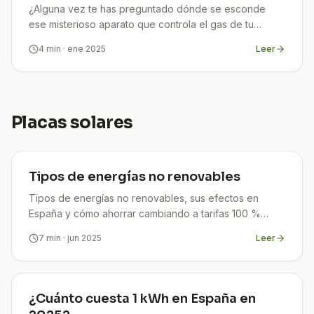
¿Alguna vez te has preguntado dónde se esconde
ese misterioso aparato que controla el gas de tu
hogar? ¡No eres el único! El 40% de los españoles no
4
min
· ene 2025
Leer
sabe
Placas solares
Tipos de energías no renovables
Tipos de energías no renovables, sus efectos en
España y cómo ahorrar cambiando a tarifas 100 %
verdes con TuCompi. Empieza hoy tu transición.
7
min
· jun 2025
Leer
¿Cuánto cuesta 1 kWh en España en