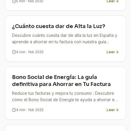
5
min
· feb 2025
Leer
¿Cuánto cuesta dar de Alta la Luz?
Descubre cuánto cuesta dar de alta la luz en España y
aprende a ahorrar en tu factura con nuestra guía
completa. ¡Infórmate y conecta sin sorpresas!
4
min
· feb 2025
Leer
Bono Social de Energía: La guía
definitiva para Ahorrar en Tu Factura
Reduce tus facturas y mejora tu consumo : Descubre
cómo el Bono Social de Energía te ayuda a ahorrar en
luz y gas. ¡Infórmate y solicita tu ayuda con TuCompi!
4
min
· feb 2025
Leer