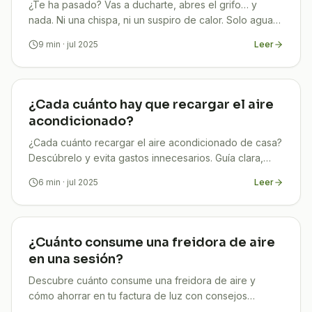
¿Te ha pasado? Vas a ducharte, abres el grifo… y
nada. Ni una chispa, ni un suspiro de calor. Solo agua
fría y frustración. Tranquilo, no estás solo: cada
9
min
· jul 2025
Leer
¿Cada cuánto hay que recargar el aire
acondicionado?
¿Cada cuánto recargar el aire acondicionado de casa?
Descúbrelo y evita gastos innecesarios. Guía clara,
actualizada y orientada al ahorro
6
min
· jul 2025
Leer
¿Cuánto consume una freidora de aire
en una sesión?
Descubre cuánto consume una freidora de aire y
cómo ahorrar en tu factura de luz con consejos
prácticos. Guía 2025 clara, útil y actualizada.