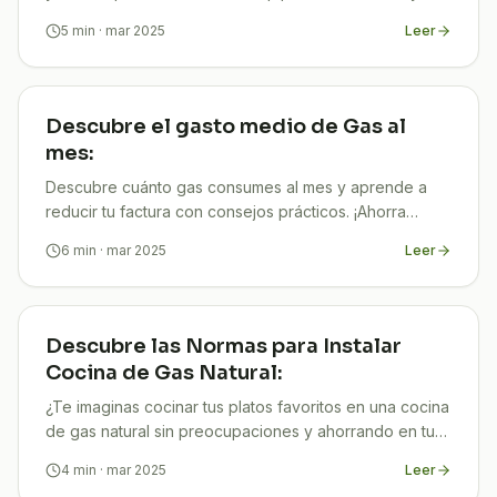
mejorar tu eficiencia energética!
5
min
· mar 2025
Leer
Descubre el gasto medio de Gas al
mes:
Descubre cuánto gas consumes al mes y aprende a
reducir tu factura con consejos prácticos. ¡Ahorra
energía y dinero hoy mismo!
6
min
· mar 2025
Leer
Descubre las Normas para Instalar
Cocina de Gas Natural:
¿Te imaginas cocinar tus platos favoritos en una cocina
de gas natural sin preocupaciones y ahorrando en tus
facturas? En TuCompi sabemos que contar con una
4
min
· mar 2025
Leer