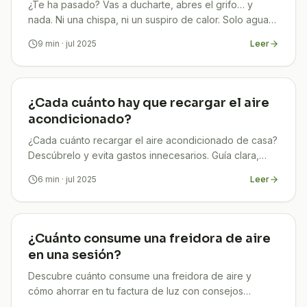
¿Te ha pasado? Vas a ducharte, abres el grifo… y
nada. Ni una chispa, ni un suspiro de calor. Solo agua
fría y frustración. Tranquilo, no estás solo: cada
9
min
· jul 2025
Leer
¿Cada cuánto hay que recargar el aire
acondicionado?
¿Cada cuánto recargar el aire acondicionado de casa?
Descúbrelo y evita gastos innecesarios. Guía clara,
actualizada y orientada al ahorro
6
min
· jul 2025
Leer
¿Cuánto consume una freidora de aire
en una sesión?
Descubre cuánto consume una freidora de aire y
cómo ahorrar en tu factura de luz con consejos
prácticos. Guía 2025 clara, útil y actualizada.