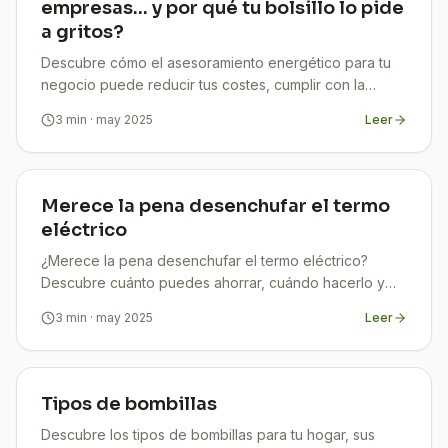
empresas… y por qué tu bolsillo lo pide
a gritos?
Descubre cómo el asesoramiento energético para tu
negocio puede reducir tus costes, cumplir con la
normativa y mejorar tu imagen sostenible. Ahorra ya.
3
min
· may 2025
Leer
Merece la pena desenchufar el termo
eléctrico
¿Merece la pena desenchufar el termo eléctrico?
Descubre cuánto puedes ahorrar, cuándo hacerlo y
cómo proteger tu equipo. Guía clara, útil y actualizada.
3
min
· may 2025
Leer
Tipos de bombillas
Descubre los tipos de bombillas para tu hogar, sus