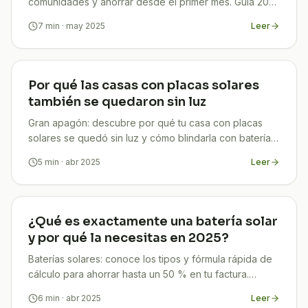
comunidades y ahorrar desde el primer mes. Guía 2025
clara, legal y con beneficios para todos.
7
min
· may 2025
Leer
Por qué las casas con placas solares
también se quedaron sin luz
Gran apagón: descubre por qué tu casa con placas
solares se quedó sin luz y cómo blindarla con baterías
híbridas para ahorrar y evitar futuros cortes. TuCompi.
5
min
· abr 2025
Leer
¿Qué es exactamente una batería solar
y por qué la necesitas en 2025?
Baterías solares: conoce los tipos y fórmula rápida de
cálculo para ahorrar hasta un 50 % en tu factura.
Asesoría gratuita con TuCompi.
6
min
· abr 2025
Leer