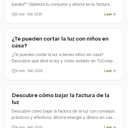
barata?” Optimiza tu consumo y ahorra en tu factura
con los consejos prácticos y expertos de TuCompi.
5
min
· feb 2025
Leer
¿Te pueden cortar la luz con niños en
casa?
¿Te pueden cortar la luz si tienes niños en casa?
Descubre qué dice la ley y cómo evitarlo en TuCompi.
¡Infórmate ahora!
4
min
· feb 2025
Leer
Descubre cómo bajar la factura de la
luz
Descubre cómo bajar la factura de la luz con consejos
prácticos y efectivos. Ahorra energía y dinero en casa
con TuCompi. ¡Empieza hoy!
4
min
· feb 2025
Leer