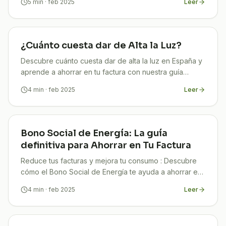
5
min
· feb 2025
Leer
¿Cuánto cuesta dar de Alta la Luz?
Descubre cuánto cuesta dar de alta la luz en España y
aprende a ahorrar en tu factura con nuestra guía
completa. ¡Infórmate y conecta sin sorpresas!
4
min
· feb 2025
Leer
Bono Social de Energía: La guía
definitiva para Ahorrar en Tu Factura
Reduce tus facturas y mejora tu consumo : Descubre
cómo el Bono Social de Energía te ayuda a ahorrar en
luz y gas. ¡Infórmate y solicita tu ayuda con TuCompi!
4
min
· feb 2025
Leer