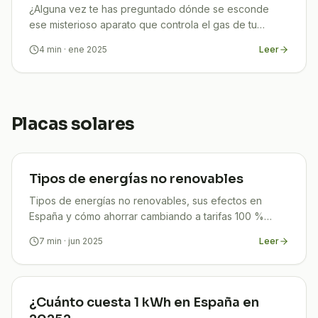
¿Alguna vez te has preguntado dónde se esconde
ese misterioso aparato que controla el gas de tu
hogar? ¡No eres el único! El 40% de los españoles no
4
min
· ene 2025
Leer
sabe
Placas solares
Tipos de energías no renovables
Tipos de energías no renovables, sus efectos en
España y cómo ahorrar cambiando a tarifas 100 %
verdes con TuCompi. Empieza hoy tu transición.
7
min
· jun 2025
Leer
¿Cuánto cuesta 1 kWh en España en