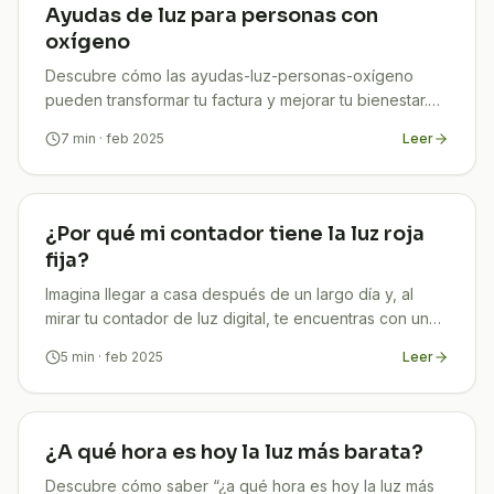
Ayudas de luz para personas con
oxígeno
Descubre cómo las ayudas-luz-personas-oxígeno
pueden transformar tu factura y mejorar tu bienestar.
En TuCompi te ayudamos a ahorrar en energía.
7
min
· feb 2025
Leer
¡Infórmate!
¿Por qué mi contador tiene la luz roja
fija?
Imagina llegar a casa después de un largo día y, al
mirar tu contador de luz digital, te encuentras con una
luz roja fija. ¿Te has preguntado qué significa y
5
min
· feb 2025
Leer
¿A qué hora es hoy la luz más barata?
Descubre cómo saber “¿a qué hora es hoy la luz más