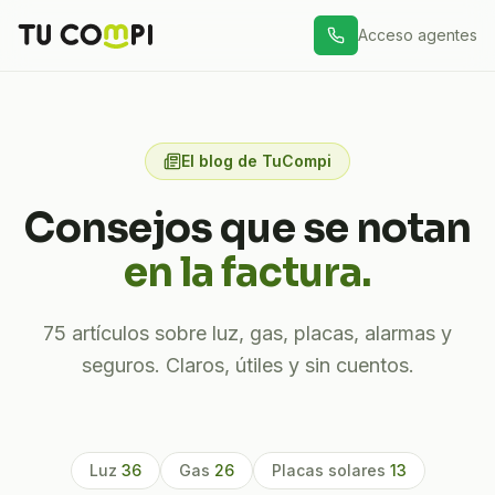
Acceso agentes
El blog de TuCompi
Consejos que se notan
en la factura.
75
artículos sobre luz, gas, placas, alarmas y
seguros. Claros, útiles y sin cuentos.
Luz
36
Gas
26
Placas solares
13